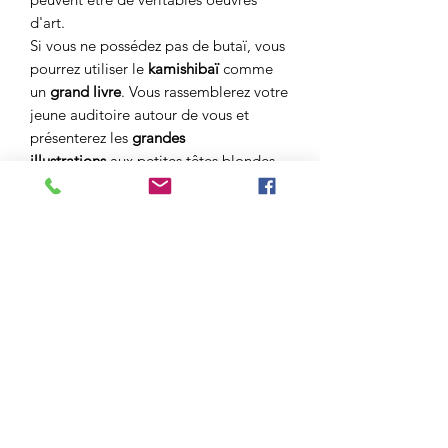
d'art.
Si vous ne possédez pas de butaï, vous
pourrez utiliser le
kamishibaï
comme
un
grand livre
. Vous rassemblerez votre
jeune auditoire autour de vous et
présenterez les
grandes
illustrations
aux petites têtes blondes.
Ce
format A3
est très utile dans les
classes de maternelles où toute la
classe voit bien les illustrations de
l'album. Bien sûr, rien n'empêche
d'avoir également l'album en classe
pour que les élèves puissent manipuler
le livre et revenir individuellement sur
le récit.
Auteur
: Catherine Kembellec
Illustrateur
: Annie Kergoat
Editeur :
A Mots Contés (Novembre
2018)