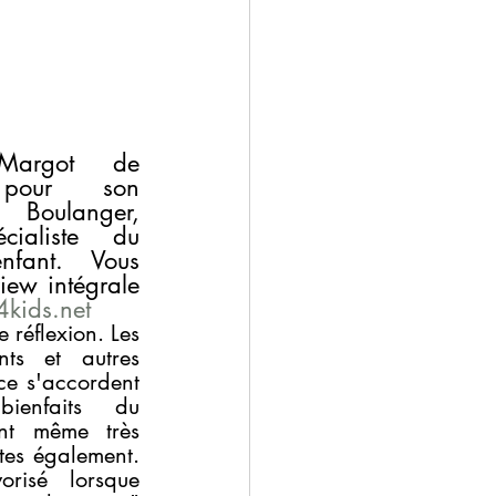
Margot de 
s pour son 
Boulanger, 
ialiste du 
nfant. Vous 
iew intégrale 
kids.net
 réflexion. Les 
ts et autres 
ce s'accordent 
ienfaits du 
nt même très 
tes également. 
risé lorsque 