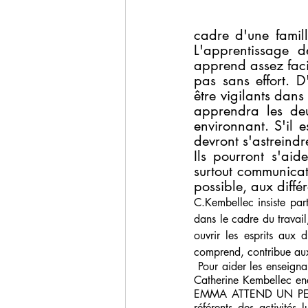
cadre d'une famill
L'apprentissage d
apprend assez facil
pas sans effort. D
être vigilants dans
apprendra les de
environnant. S'il 
devront s'astreind
Ils pourront s'aide
surtout communicati
possible, aux diff
C.Kembellec insiste part
dans le cadre du travail
ouvrir les esprits aux d
comprend, contribue aux
 Pour aider les enseignants ou les parents désireux de développer le bilinguisme à la  maison ou en classe, 
Catherine Kembellec enco
EMMA ATTEND UN PETIT
référents des activités 