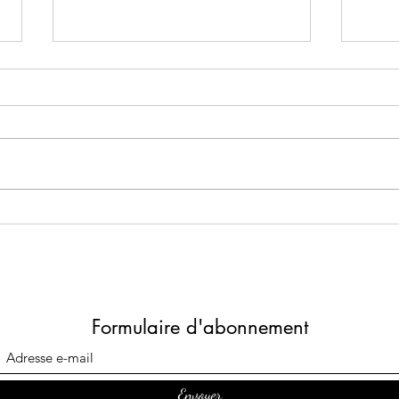
INT
Comment reconnaître un livre
adapté à la dyslexie : le guide
complet pour les parents.
Formulaire d'abonnement
Envoyer