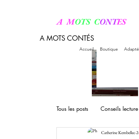
A M
OTS C
ONT
ES
A MOTS CONTÉS
Accueil
Boutique
Adapté
Tous les posts
Conseils lecture
Catherine Kembellec
2