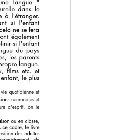
une langue " 
relle dans le 
à l'étranger. 
t si l'enfant 
ela ne se fera 
ont également 
ir si l'enfant 
ngue du pays 
s, les parents 
ropre langue. 
 films etc. et 
nfant, le plus 
vie quotidienne et 
ions neuronales et 
re d'esprit, on le 
ce cadre, le livre 
ion des adultes 
enregistrement  de 