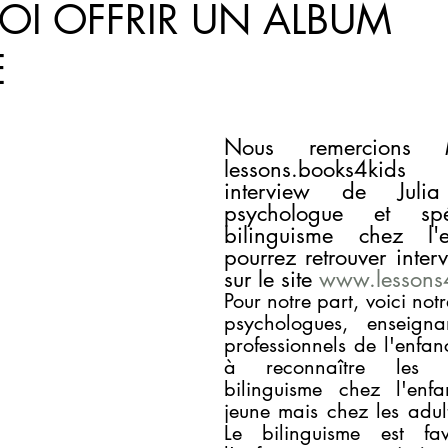
I OFFRIR UN ALBUM
E
Nous remercions 
lessons.books4kid
interview de Julia 
psychologue et spéc
bilinguisme chez l'e
pourrez retrouver interv
sur le site 
www.lessons4
Pour notre part, voici notre
psychologues, enseignan
professionnels de l'enfan
à reconnaître les b
bilinguisme chez l'enfa
jeune mais chez les adul
Le bilinguisme est favo