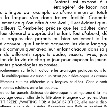
l'enfant est exposé à 
étrangère" de façon natu
e bilingue par exemple ou d'une immersion totale 
e la langue s'en donc trouve facilité. Cependan
ement ce qu'on offre à son éveil, il est évident que c
'ailleurs C.Kembellec précise que les adultes devr
 leur démarche auprès de l'enfant. Tout d'abord, défin
ux langues des parents ou bien seulement la la
est convenu que l'enfant acquerra les deux langage
re à communiquer avec leur enfant chacun dans sa p
r de différents supports audio, visuels, livres, jeux,
on de la vie de chaque jour pour exposer le jeune e
érentes phonologies exposées.
iculièrement sur le fait, qu'outre les avantages pratiques dans la 
, le multilinguisme est surtout un atout pour développer les connex
ifférentes cultures afférentes aux langues étudiées. Cette ouvertu
 bonnes relations entre les peuples.
urage ceux-ci offrir de la littérature étrangère aux jeunes. Dans 
 FRERE /WAITING FOR A BABY BROTHER, elle met à disposit
ludiques autour de l'histoire. Rappelons que l'album contient l'