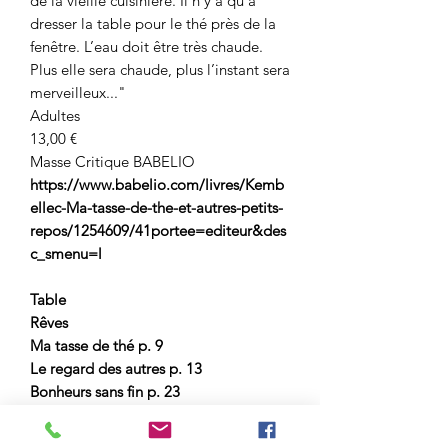
de la vieille cuisinière. Il n’y a qu’à
dresser la table pour le thé près de la
fenêtre. L’eau doit être très chaude.
Plus elle sera chaude, plus l’instant sera
merveilleux..."
Adultes
13,00 €
Masse Critique BABELIO
https://www.babelio.com/livres/Kemb
ellec-Ma-tasse-de-the-et-autres-petits-
repos/1254609/41portee=editeur&des
c_smenu=l
Table
Rêves
Ma tasse de thé p. 9
Le regard des autres p. 13
Bonheurs sans fin p. 23
L’île au repos p. 29
Saisons